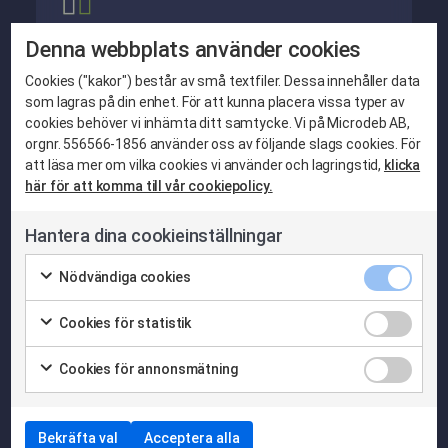
Microdeb Starter
Denna webbplats använder cookies
Det enkla sättet att ta emot beställningar och
Cookies ("kakor") består av små textfiler. Dessa innehåller data
betalningar – direkt i mobilen.
som lagras på din enhet. För att kunna placera vissa typer av
cookies behöver vi inhämta ditt samtycke. Vi på Microdeb AB,
Enkelt & Snabbt
orgnr. 556566-1856 använder oss av följande slags cookies. För
att läsa mer om vilka cookies vi använder och lagringstid,
klicka
Kontaktlösa transaktioner
här för att komma till vår cookiepolicy.
Snabb & användarvänlig installation
Hantera dina cookieinställningar
Läs mer
Nödvändiga cookies
Cookies för statistik
Cookies för annonsmätning
Microdeb Plus
Bekräfta val
Acceptera alla
Smartare måltidshantering för växande