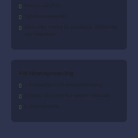
Point-of-sale (PoS)
Självbetjäningskiosker
Back-office verktyg för prissättning, rapportering
och integrationer.
För företagsledning
Affärsintelligens och beslutsstödsverktyg
Optimera försäljning och operativ effektivitet
Lojalitetsprogram