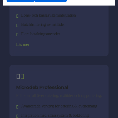
organisationer.
Löne- och kassasystemintegration
Batchhantering av måltider
Flera betalningsmetoder
Läs mer
Microdeb Professional
Full kontroll över catering, måltider och rapportering.
Avancerade verktyg för catering & evenemang
Integration med affärssystem & bokföring