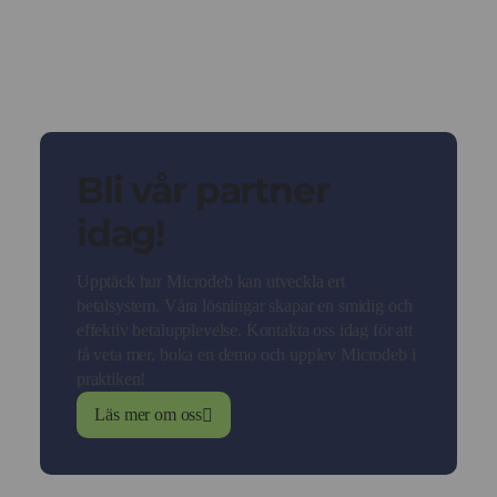
Bli vår partner
idag!
Upptäck hur Microdeb kan utveckla ert
betalsystem. Våra lösningar skapar en smidig och
effektiv betalupplevelse. Kontakta oss idag för att
få veta mer, boka en demo och upplev Microdeb i
praktiken!
Läs mer om oss