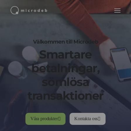
Välkommen till Microdeb
Smartare
betalningar,
sömlösa
transaktioner
Våra produkter
Kontakta oss