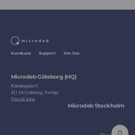
Kundcase
Support
Om Oss
Microdeb Göteborg (HQ)
Kämpegatan 6
411 04 Göteborg, Sverige
Visa på karta
Microdeb Stockholm
C/O Quick Office
Köpsvängen 10,
168 67 Bromma
Visa på karta